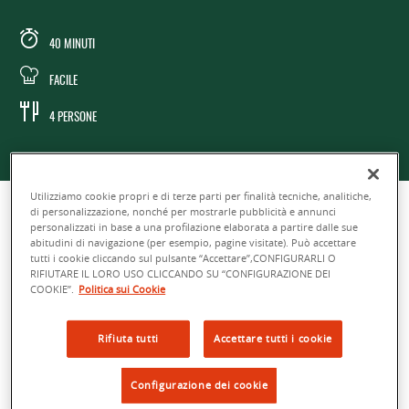
40 MINUTI
FACILE
4 PERSONE
Utilizziamo cookie propri e di terze parti per finalità tecniche, analitiche,
di personalizzazione, nonché per mostrarle pubblicità e annunci
personalizzati in base a una profilazione elaborata a partire dalle sue
abitudini di navigazione (per esempio, pagine visitate). Può accettare
tutti i cookie cliccando sul pulsante “Accettare”,CONFIGURARLI O
RIFIUTARE IL LORO USO CLICCANDO SU “CONFIGURAZIONE DEI
COOKIE”.
Politica sui Cookie
Rifiuta tutti
Accettare tutti i cookie
Configurazione dei cookie