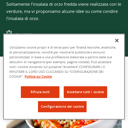
Solitamente l’insalata di orzo fredda viene realizzata con le
verdure, ma vi proponiamo alcune idee su come condire
l’insalata di orzo.
20 - 40 MIN
FACILE
Utilizziamo cookie propri e di terze parti per finalità tecniche, analitiche,
di personalizzazione, nonché per mostrarle pubblicità e annunci
personalizzati in base a una profilazione elaborata a partire dalle sue
4 PERSONE
abitudini di navigazione (per esempio, pagine visitate). Può accettare
tutti i cookie cliccando sul pulsante “Accettare”,CONFIGURARLI O
RIFIUTARE IL LORO USO CLICCANDO SU “CONFIGURAZIONE DEI
COOKIE”.
Politica sui Cookie
Rifiuta tutti
Accettare tutti i cookie
Configurazione dei cookie