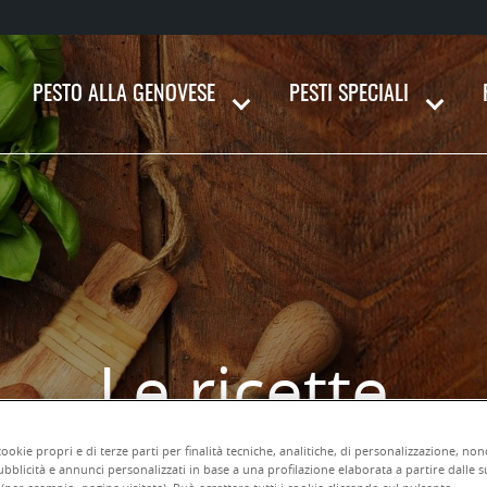
PESTO ALLA GENOVESE
PESTI SPECIALI
Le ricette
liosamente impe
cookie propri e di terze parti per finalità tecniche, analitiche, di personalizzazione, no
bblicità e annunci personalizzati in base a una profilazione elaborata a partire dalle s