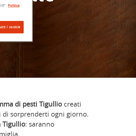
IE”.
Politica
utti i cookie
ma di pesti Tigullio
creati
ci di sorprenderti ogni giorno.
 Tigullio
: saranno
miglia.