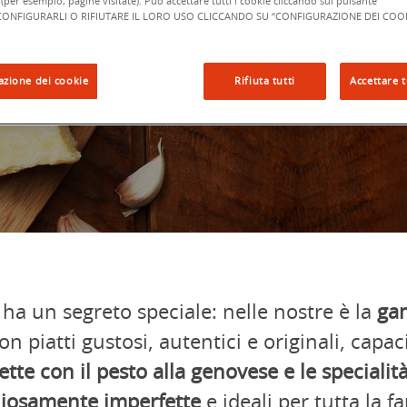
(per esempio, pagine visitate). Può accettare tutti i cookie cliccando sul pulsante
”,CONFIGURARLI O RIFIUTARE IL LORO USO CLICCANDO SU “CONFIGURAZIONE DEI COOK
azione dei cookie
Rifiuta tutti
Accettare t
i ha un segreto speciale: nelle nostre è la
gam
on piatti gustosi, autentici e originali, capa
ette con il pesto alla genovese e le specialità
liosamente
imperfette
e ideali per tutta la fa