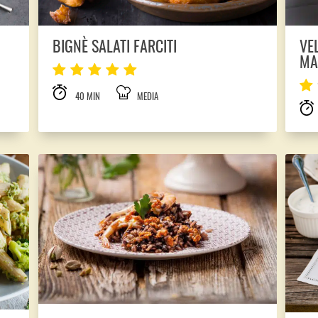
BIGNÈ SALATI FARCITI
VE
MA
40 MIN
MEDIA