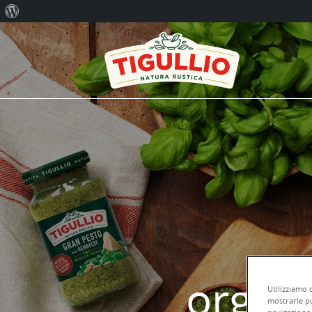
Informazioni
su
WordPress
orgog
Utilizziamo 
mostrarle pu