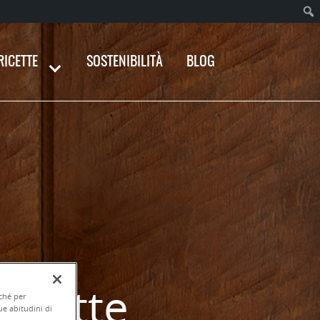
RICETTE
SOSTENIBILITÀ
BLOG
rfette
nché per
ue abitudini di