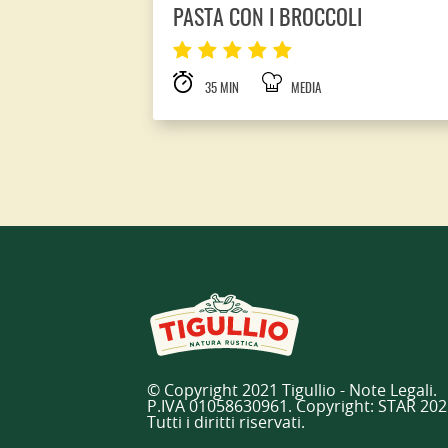
PASTA CON I BROCCOLI
35 MIN
MEDIA
© Copyright 2021 Tigullio - Note Legali.
P.IVA 01058630961. Copyright: STAR 202
Tutti i diritti riservati.