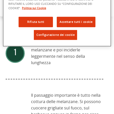
RIFIUTARE IL LORO USO CLICCANDO SU “CONFIGURAZIONE DEI
INGREDIENTI
COOKIE”.
Politica sui Cookie
Rifiuta tutti
Accettare tutti i cookie
PREPARAZIONE BABAGANOUSH
Configurazione dei cookie
Per prima cosa, bisogna lavare le
melanzane e poi inciderle
leggermente nel senso della
lunghezza
Il passaggio importante è tutto nella
cottura delle melanzane. Si possono
cuocere grigliate sul fuoco, sul