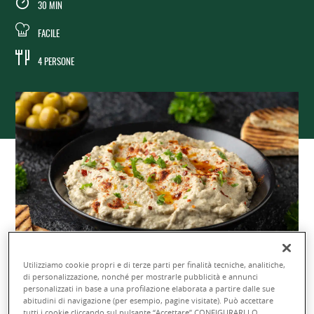
30 MIN
FACILE
4 PERSONE
Utilizziamo cookie propri e di terze parti per finalità tecniche, analitiche,
di personalizzazione, nonché per mostrarle pubblicità e annunci
personalizzati in base a una profilazione elaborata a partire dalle sue
(
0
)
abitudini di navigazione (per esempio, pagine visitate). Può accettare
Condividi
tutti i cookie cliccando sul pulsante “Accettare”,CONFIGURARLI O