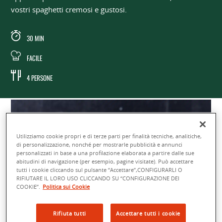
vostri spaghetti cremosi e gustosi.
30 MIN
FACILE
4 PERSONE
Utilizziamo cookie propri e di terze parti per finalità tecniche, analitiche,
di personalizzazione, nonché per mostrarle pubblicità e annunci
personalizzati in base a una profilazione elaborata a partire dalle sue
abitudini di navigazione (per esempio, pagine visitate). Può accettare
tutti i cookie cliccando sul pulsante “Accettare”,CONFIGURARLI O
RIFIUTARE IL LORO USO CLICCANDO SU “CONFIGURAZIONE DEI
COOKIE”.
Politica sui Cookie
Rifiuta tutti
Accettare tutti i cookie