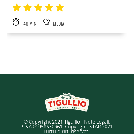
40 MIN
MEDIA
© Copyright 2021 Tigullio - Note Legali.
P.IVA 01058630961. Copyright: STAR 2021.
Tutti i diritti riservati.