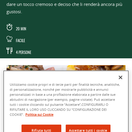
dare un tocco cremoso e deciso che li renderà ancora più
gustosi.
20 MIN
FACILE
4 PERSONE
Utilizziamo cookie propri e di terze parti per finalità tecniche, analitiche,
di personalizzazione, nonché per mostrarle pubblicità e annunci
personalizzati in base a una profilazione elaborata a partire dalle sue
abitudini di navigazione (per esempio, pagine visitate). Può accettare
tutti i cookie cliccando sul pulsante “Accettare”,CONFIGURARLI O
RIFIUTARE IL LORO USO CLICCANDO SU “CONFIGURAZIONE DEI
COOKIE”.
Politica sui Cookie
Rifiuta tutti
Accettare tutti i cookie