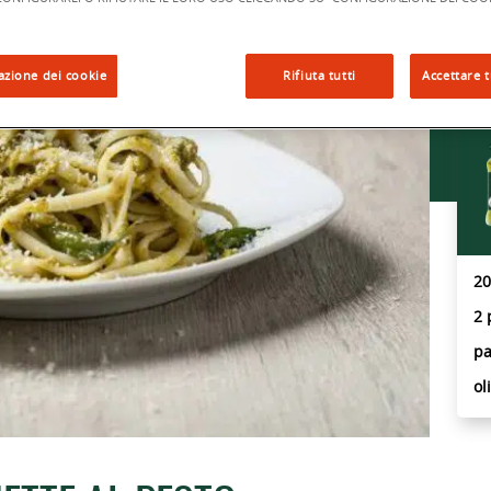
25
azione dei cookie
Rifiuta tutti
Accettare t
1 
al
20
2 
pa
ol