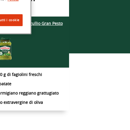
0 g di trenette
utti i cookie
confezione di
Tigullio Gran Pesto
la genovese
0 g di fagiolini freschi
patate
rmigiano reggiano grattugiato
io extravergine di oliva