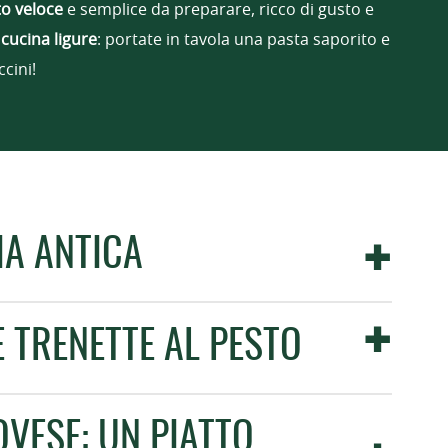
to veloce
e semplice da preparare, ricco di gusto e
a
cucina ligure
: portate in tavola una pasta saporito e
ccini!
IA ANTICA
 TRENETTE AL PESTO
OVESE: UN PIATTO