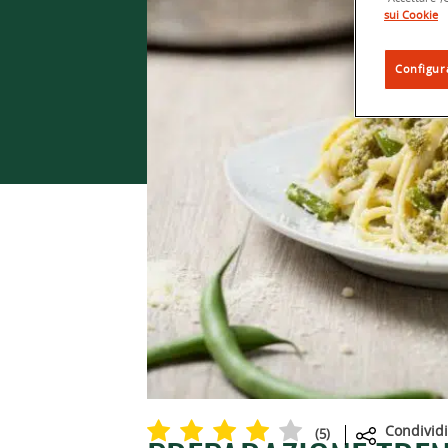
sui Cookie
Configur
Condividi
(
5
)