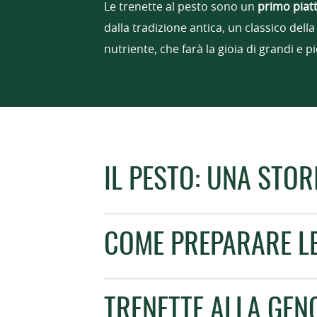
Le trenette al pesto sono un
primo piat
dalla tradizione antica, un classico dell
nutriente, che farà la gioia di grandi e pi
IL PESTO: UNA STOR
COME PREPARARE LE
TRENETTE ALLA GEN