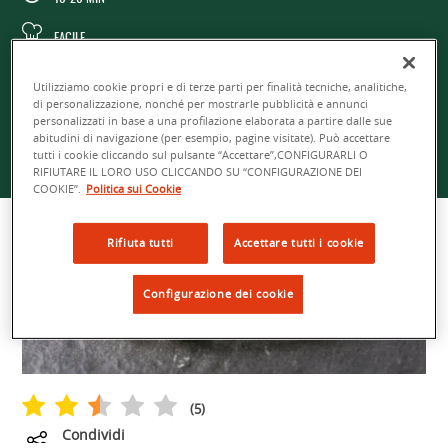
FACILE
4 PERSONE
Utilizziamo cookie propri e di terze parti per finalità tecniche, analitiche,
di personalizzazione, nonché per mostrarle pubblicità e annunci
personalizzati in base a una profilazione elaborata a partire dalle sue
abitudini di navigazione (per esempio, pagine visitate). Può accettare
tutti i cookie cliccando sul pulsante “Accettare”,CONFIGURARLI O
RIFIUTARE IL LORO USO CLICCANDO SU “CONFIGURAZIONE DEI
COOKIE”.
Politica sui Cookie
Rifiuta tutti
Accettare tutti i cookie
Configurazione dei cookie
(
5
)
Condividi