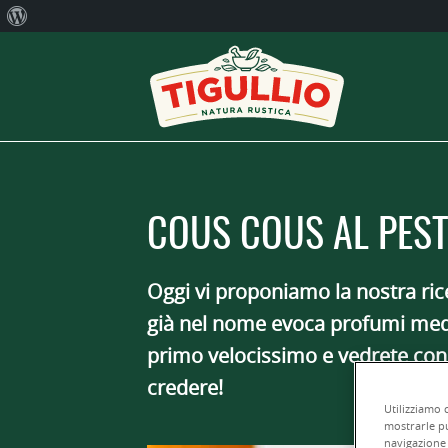
Informazioni
su
WordPress
COUS COUS AL PES
Oggi vi proponiamo la nostra rice
già nel nome evoca profumi medit
primo velocissimo e vedrete con 
credere!
Utilizziamo 
mostrarle pu
navigazione 