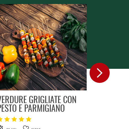
VERDURE GRIGLIATE CON
INSALATA
PESTO E PARMIGIANO
15 MIN