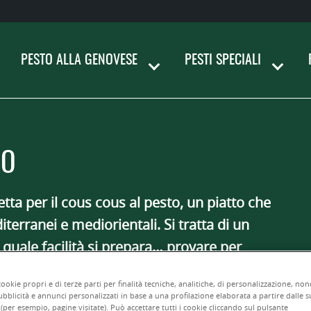
PESTO ALLA GENOVESE
PESTI SPECIALI
TO
tta per il
cous cous al pesto
, un piatto che
erranei e mediorientali. Si tratta di un
quale facilità si prepara… provare per
cookie propri e di terze parti per finalità tecniche, analitiche, di personalizzazione, no
bblicità e annunci personalizzati in base a una profilazione elaborata a partire dalle s
(per esempio, pagine visitate). Può accettare tutti i cookie cliccando sul pulsante