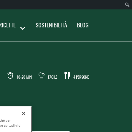
RICETTE
SOSTENIBILITÀ
BLOG
10-20 MIN
FACILE
4 PERSONE
nché per
ue abitudini di