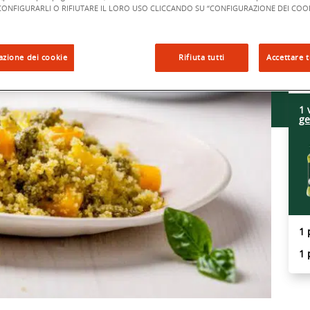
”,CONFIGURARLI O RIFIUTARE IL LORO USO CLICCANDO SU “CONFIGURAZIONE DEI COOK
I
25
azione dei cookie
Rifiuta tutti
Accettare t
2 
ol
1 
ge
1 
1 